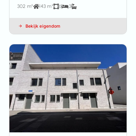
302 m²
143 m²
6
3
Bekijk eigendom