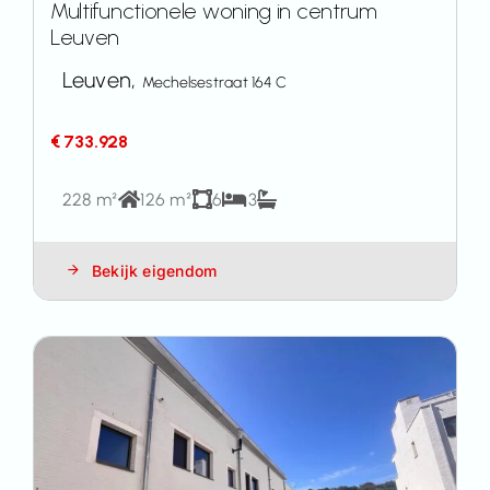
Multifunctionele woning in centrum
Leuven
Leuven,
Mechelsestraat 164 C
€ 733.928
228 m²
126 m²
6
3
Bekijk eigendom