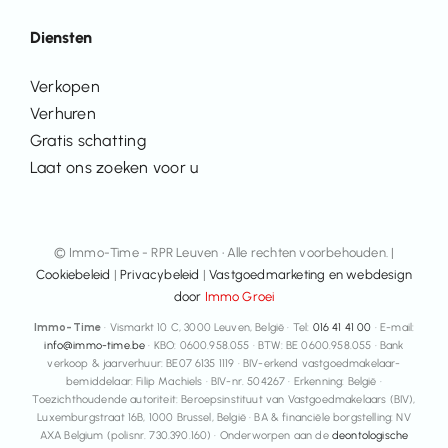
Diensten
Verkopen
Verhuren
Gratis schatting
Laat ons zoeken voor u
© Immo-Time - RPR Leuven • Alle rechten voorbehouden. |
Cookiebeleid
|
Privacybeleid
|
Vastgoedmarketing en webdesign
door
Immo Groei
Immo-Time
· Vismarkt 10 C, 3000 Leuven, België · Tel:
016 41 41 00
· E-mail:
info@immo-time.be
· KBO: 0600.958.055 · BTW: BE 0600.958.055 · Bank
verkoop & jaarverhuur: BE07 6135 1119 · BIV-erkend vastgoedmakelaar-
bemiddelaar: Filip Machiels · BIV-nr. 504267 · Erkenning: België ·
Toezichthoudende autoriteit: Beroepsinstituut van Vastgoedmakelaars (BIV),
Luxemburgstraat 16B, 1000 Brussel, België · BA & financiële borgstelling: NV
AXA Belgium (polisnr. 730.390.160) · Onderworpen aan de
deontologische