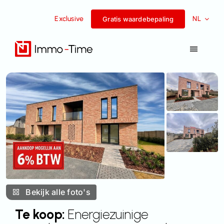
Overslaan
Exclusive
NL
naar
Gratis waardebepaling
inhoud
Navigat
Toggel
Diensten
Te koop
Te huur
Succesverhalen
Bekijk alle foto's
Team
Te koop:
Energiezuinige