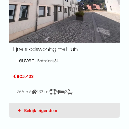
Fijne stadswoning met tuin
Leuven,
Bottelarij 34
€ 805.433
266 m²
133 m²
6
3
Bekijk eigendom