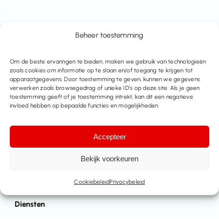
Beheer toestemming
Over
Om de beste ervaringen te bieden, maken we gebruik van technologieën
zoals cookies om informatie op te slaan en/of toegang te krijgen tot
Team
apparaatgegevens. Door toestemming te geven, kunnen we gegevens
Contact
verwerken zoals browsegedrag of unieke ID's op deze site. Als je geen
toestemming geeft of je toestemming intrekt, kan dit een negatieve
invloed hebben op bepaalde functies en mogelijkheden.
Tools
Eigendommen
Accepteer
Verkoop-checklist
Te koop
Te huur
Bekijk voorkeuren
Referenties
Cookiebeleid
Privacybeleid
Diensten