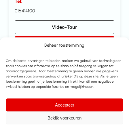
Tel:
016414100
Video-Tour
Maak een afspraak
Beheer toestemming
Contacteer ons
Om de beste ervaringen te bieden, maken we gebruik van technologieën
zoals cookies om informatie op te slaan en/of toegang te krijgen tot
apparaatgegevens. Door toestemming te geven, kunnen we gegevens
Deel dit pand
verwerken zoals browsegedrag of unieke ID's op deze site. Als je geen
toestemming geeft of je toestemming intrekt, kan dit een negatieve
invloed hebben op bepaalde functies en mogelijkheden.
Accepteer
Bekijk voorkeuren