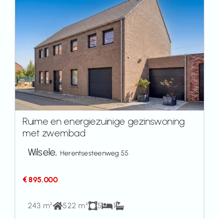
Ruime en energiezuinige gezinswoning
met zwembad
Wilsele,
Herentsesteenweg 55
€ 895.000
243 m²
522 m²
5
1