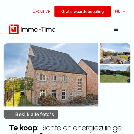
Overslaan
Exclusive
NL
naar
Gratis waardebepaling
inhoud
Navigat
Toggel
Diensten
Te koop
Te huur
Succesverhalen
Bekijk alle foto's
Team
Te koop:
Riante en energiezuinige