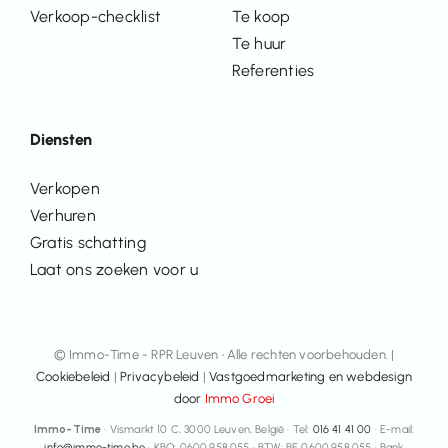
Verkoop-checklist
Te koop
Te huur
Referenties
Diensten
Verkopen
Verhuren
Gratis schatting
Laat ons zoeken voor u
© Immo-Time - RPR Leuven • Alle rechten voorbehouden. |
Cookiebeleid
|
Privacybeleid
|
Vastgoedmarketing en webdesign
door
Immo Groei
Immo-Time
· Vismarkt 10 C, 3000 Leuven, België · Tel:
016 41 41 00
· E-mail:
info@immo-time.be
· KBO: 0600.958.055 · BTW: BE 0600.958.055 · Bank