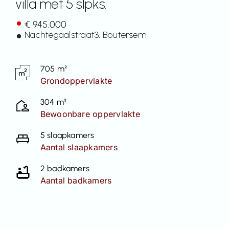
villa met 5 slpks.
Contact
€ 945.000
Nachtegaalstraat
3
, Boutersem
705 m²
Grondoppervlakte
304 m²
Bewoonbare oppervlakte
5 slaapkamers
Aantal slaapkamers
2 badkamers
Aantal badkamers